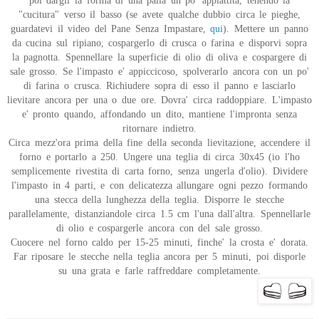
poi dargli la forma di una palla un po' appiattita, tenendo la
"cucitura" verso il basso (se avete qualche dubbio circa le pieghe,
guardatevi il video del Pane Senza Impastare,
qui
). Mettere un panno
da cucina sul ripiano, cospargerlo di crusca o farina e disporvi sopra
la pagnotta. Spennellare la superficie di olio di oliva e cospargere di
sale grosso. Se l'impasto e' appiccicoso, spolverarlo ancora con un po'
di farina o crusca. Richiudere sopra di esso il panno e lasciarlo
lievitare ancora per una o due ore. Dovra' circa raddoppiare. L'impasto
e' pronto quando, affondando un dito, mantiene l'impronta senza
ritornare indietro.
Circa mezz'ora prima della fine della seconda lievitazione, accendere il
forno e portarlo a 250. Ungere una teglia di circa 30x45 (io l'ho
semplicemente rivestita di carta forno, senza ungerla d'olio). Dividere
l'impasto in 4 parti, e con delicatezza allungare ogni pezzo formando
una stecca della lunghezza della teglia. Disporre le stecche
parallelamente, distanziandole circa 1.5 cm l'una dall'altra. Spennellarle
di olio e cospargerle ancora con del sale grosso.
Cuocere nel forno caldo per 15-25 minuti, finche' la crosta e' dorata.
Far riposare le stecche nella teglia ancora per 5 minuti, poi disporle
su una grata e farle raffreddare completamente.