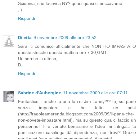
Sciopina, che facevi a NY? quasi quasi ci beccavamo.
; )
Rispondi
Diletta
9 novembre 2009 alle ore 23:52
Sara, ti comunico ufficialmente che NON HO IMPASTATO
queste stecche questa mattina ore 7.30,GMT.
Un sorriso in attesa,
D.
Rispondi
Sabrine d'Aubergine
11 novembre 2009 alle ore 07:11
Fantastico... anche tu una fan di Jim Lahey?!? Io, sul pane
senza impastare ci ho fatto un post
(http://fragoleamerenda.blogspot.com/2009/09/il-pane-che-
non-dovete-impastare.html), ma su questo qua ci faccio un
pensierino! Ti è venuto benissimo e l'idea mi intriga... la
panificazione casalinga dà dipendenza, non trovi? Grazie
per il post (con relativo suggerimento). A presto!