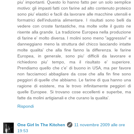
piu' importanti. Questo lo hanno fatto per un solo semplice
motivo: gli impasti fatti con farine ad alto contenuto proteico
sono piu' elastici e facili da lavorare alle macchine utensili e
formatrici dell'industria alimentare. I risultati sono belli da
vedere con croste fantastiche, ma molte volte il gusto ne
risente alla grande. La tradizione Europea nella produzione
di farine e' molto diversa. I molini sono meno "aggressivi" e
danneggiano meno la struttura del chicco lasciando intatte
molte qualita' che alla fine fanno la differenza. le farine
Europea, in generale, sono piu' difficili da lavorare e
richiedono piu' tempo, ma il risultato e' superiore.
Prendiamo quello che c'e' di buono in USA, ma per favore
non facciamoci abbagliare da cose che alla fin fine sono
peggiori di quelle che abbiamo. Le farine di qua hanno una
ragione di esistere, ma le trovo infinitamente peggiori di
quelle Europee. Si trovano cose eccellenti e superbe, ma
fatte da molini artigianali e che curano la qualita'.
Rispondi
One Girl In The Kitchen
11 novembre 2009 alle ore
19:53