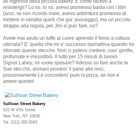
all'ingresso della piccola bakery. E come facevo a
resistergli? Lo so, lo so, avevo promesso basta con i libri
(anzi, se non ricordo male, avevo addirittura promesso di
mettere in vendita quelli che gia' posseggo), ma un piccolo
strappo alla regola, per Jim si puo' fare, no?
Avete mai avuto un tuffo al cuore aprendo il forno a cottura
ultimata? E' quello che mi e' successo stamattina quando ho
sfornato queste stecche. Non ci potevo credere, cosi' gonfie,
profumate e irresistibili. Il tutto per 15 minuti di lavoro.
Signor Lahey, mi vuole sposare? Adesso so fare anche le
Sue stecche, domani provero' il pane alle noci,
prossimamente Le concedero' pure la pizza, se non e'
amore questo!
Sullivan Street Bakery
533 W 47th Street
New York, NY 10036
Tel: (212) 265-5583