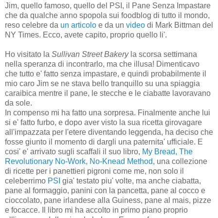
Jim, quello famoso, quello del PSI, il Pane Senza Impastare
che da qualche anno spopola sui foodblog di tutto il mondo,
reso celebre da
un articolo
e da un
video
di Mark Bittman del
NY Times. Ecco, avete capito, proprio quello li'.
Ho visitato la
Sullivan Street Bakery
la scorsa settimana
nella speranza di incontrarlo, ma che illusa! Dimenticavo
che tutto e' fatto senza impastare, e quindi probabilmente il
mio caro Jim se ne stava bello tranquillo su una spiaggia
caraibica mentre il pane, le stecche e le ciabatte lavoravano
da sole.
In compenso mi ha fatto una sorpresa. Finalmente anche lui
si e' fatto furbo, e dopo aver visto la sua ricetta girovagare
all'impazzata per l'etere diventando leggenda, ha deciso che
fosse giunto il momento di dargli una paternita' ufficiale. E
cosi' e' arrivato sugli scaffali il suo libro,
My Bread, The
Revolutionary No-Work, No-Knead Method
, una collezione
di ricette per i panettieri pigroni come me, non solo il
celeberrimo
PSI
gia' testato piu' volte, ma anche ciabatta,
pane al formaggio, panini con la pancetta, pane al cocco e
cioccolato, pane irlandese alla Guiness, pane al mais, pizze
e focacce. Il libro mi ha accolto in primo piano proprio