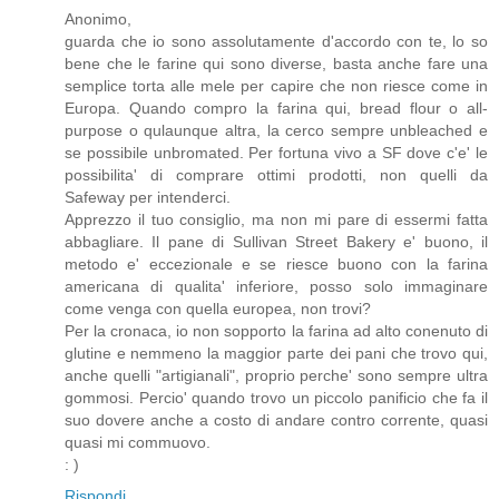
Anonimo,
guarda che io sono assolutamente d'accordo con te, lo so
bene che le farine qui sono diverse, basta anche fare una
semplice torta alle mele per capire che non riesce come in
Europa. Quando compro la farina qui, bread flour o all-
purpose o qulaunque altra, la cerco sempre unbleached e
se possibile unbromated. Per fortuna vivo a SF dove c'e' le
possibilita' di comprare ottimi prodotti, non quelli da
Safeway per intenderci.
Apprezzo il tuo consiglio, ma non mi pare di essermi fatta
abbagliare. Il pane di Sullivan Street Bakery e' buono, il
metodo e' eccezionale e se riesce buono con la farina
americana di qualita' inferiore, posso solo immaginare
come venga con quella europea, non trovi?
Per la cronaca, io non sopporto la farina ad alto conenuto di
glutine e nemmeno la maggior parte dei pani che trovo qui,
anche quelli "artigianali", proprio perche' sono sempre ultra
gommosi. Percio' quando trovo un piccolo panificio che fa il
suo dovere anche a costo di andare contro corrente, quasi
quasi mi commuovo.
: )
Rispondi