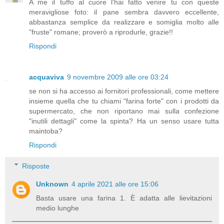
A me il tuffo al cuore l'hai fatto venire tu con queste
meravigliose foto: il pane sembra davvero eccellente,
abbastanza semplice da realizzare e somiglia molto alle
"fruste" romane; proverò a riprodurle, grazie!!
Rispondi
acquaviva
9 novembre 2009 alle ore 03:24
se non si ha accesso ai fornitori professionali, come mettere
insieme quella che tu chiami "farina forte" con i prodotti da
supermercato, che non riportano mai sulla confezione
"inutili dettagli" come la spinta? Ha un senso usare tutta
maintoba?
Rispondi
Risposte
Unknown
4 aprile 2021 alle ore 15:06
Basta usare una farina 1. È adatta alle lievitazioni
medio lunghe