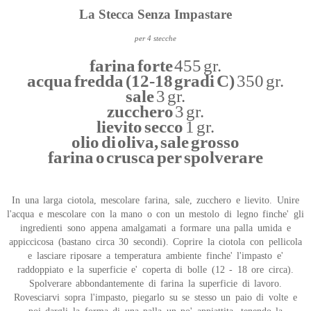
La Stecca Senza Impastare
per 4 stecche
farina forte
455 gr.
acqua fredda (12-18 gradi C)
350 gr.
sale
3 gr.
zucchero
3 gr.
lievito secco
1 gr.
olio di oliva, sale grosso
farina o crusca per spolverare
In una larga ciotola, mescolare farina, sale, zucchero e lievito. Unire
l'acqua e mescolare con la mano o con un mestolo di legno finche' gli
ingredienti sono appena amalgamati a formare una palla umida e
appiccicosa (bastano circa 30 secondi). Coprire la ciotola con pellicola
e lasciare riposare a temperatura ambiente finche' l'impasto e'
raddoppiato e la superficie e' coperta di bolle (12 - 18 ore circa).
Spolverare abbondantemente di farina la superficie di lavoro.
Rovesciarvi sopra l'impasto, piegarlo su se stesso un paio di volte e