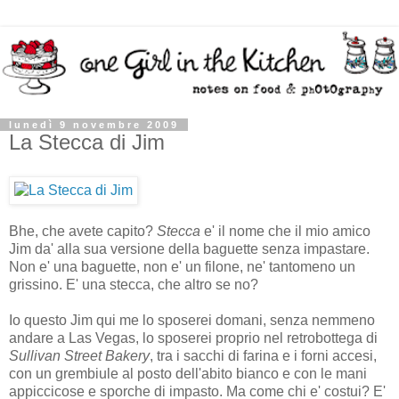
lunedì 9 novembre 2009
La Stecca di Jim
Bhe, che avete capito?
Stecca
e' il nome che il mio amico
Jim da' alla sua versione della baguette senza impastare.
Non e' una baguette, non e' un filone, ne' tantomeno un
grissino. E' una stecca, che altro se no?
Io questo Jim qui me lo sposerei domani, senza nemmeno
andare a Las Vegas, lo sposerei proprio nel retrobottega di
Sullivan Street Bakery
, tra i sacchi di farina e i forni accesi,
con un grembiule al posto dell'abito bianco e con le mani
appiccicose e sporche di impasto. Ma come chi e' costui? E'