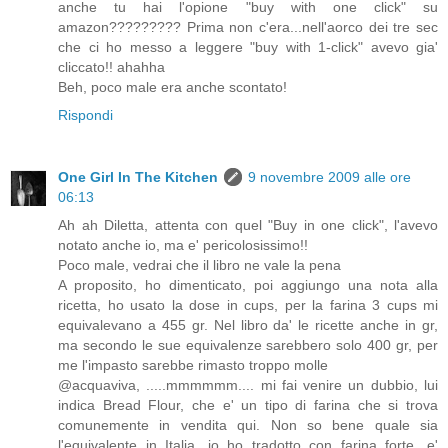
anche tu hai l'opione "buy with one click" su
amazon????????? Prima non c'era...nell'aorco dei tre sec
che ci ho messo a leggere "buy with 1-click" avevo gia'
cliccato!! ahahha
Beh, poco male era anche scontato!
Rispondi
One Girl In The Kitchen
9 novembre 2009 alle ore
06:13
Ah ah Diletta, attenta con quel "Buy in one click", l'avevo
notato anche io, ma e' pericolosissimo!!
Poco male, vedrai che il libro ne vale la pena
A proposito, ho dimenticato, poi aggiungo una nota alla
ricetta, ho usato la dose in cups, per la farina 3 cups mi
equivalevano a 455 gr. Nel libro da' le ricette anche in gr,
ma secondo le sue equivalenze sarebbero solo 400 gr, per
me l'impasto sarebbe rimasto troppo molle
@acquaviva, .....mmmmmm.... mi fai venire un dubbio, lui
indica Bread Flour, che e' un tipo di farina che si trova
comunemente in vendita qui. Non so bene quale sia
l'equivalente in Italia, io ho tradotto con farina forte, e'