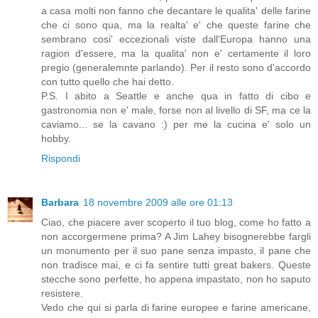
a casa molti non fanno che decantare le qualita' delle farine
che ci sono qua, ma la realta' e' che queste farine che
sembrano cosi' eccezionali viste dall'Europa hanno una
ragion d'essere, ma la qualita' non e' certamente il loro
pregio (generalemnte parlando). Per il resto sono d'accordo
con tutto quello che hai detto.
P.S. I abito a Seattle e anche qua in fatto di cibo e
gastronomia non e' male, forse non al livello di SF, ma ce la
caviamo... se la cavano :) per me la cucina e' solo un
hobby.
Rispondi
Barbara
18 novembre 2009 alle ore 01:13
Ciao, che piacere aver scoperto il tuo blog, come ho fatto a
non accorgermene prima? A Jim Lahey bisognerebbe fargli
un monumento per il suo pane senza impasto, il pane che
non tradisce mai, e ci fa sentire tutti great bakers. Queste
stecche sono perfette, ho appena impastato, non ho saputo
resistere.
Vedo che qui si parla di farine europee e farine americane,