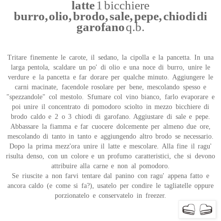
latte
1 bicchiere
burro, olio, brodo, sale, pepe, chiodi di
garofano
q.b.
Tritare finemente le carote, il sedano, la cipolla e la pancetta. In una
larga pentola, scaldare un po' di olio e una noce di burro, unire le
verdure e la pancetta e far dorare per qualche minuto. Aggiungere le
carni macinate, facendole rosolare per bene, mescolando spesso e
"spezzandole" col mestolo. Sfumare col vino bianco, farlo evaporare e
poi unire il concentrato di pomodoro sciolto in mezzo bicchiere di
brodo caldo e 2 o 3 chiodi di garofano. Aggiustare di sale e pepe.
Abbassare la fiamma e far cuocere dolcemente per almeno due ore,
mescolando di tanto in tanto e aggiungendo altro brodo se necessario.
Dopo la prima mezz'ora unire il latte e mescolare. Alla fine il ragu'
risulta denso, con un colore e un profumo caratteristici, che si devono
attribuire alla carne e non al pomodoro.
Se riuscite a non farvi tentare dal panino con ragu' appena fatto e
ancora caldo (e come si fa?), usatelo per condire le tagliatelle oppure
porzionatelo e conservatelo in freezer.