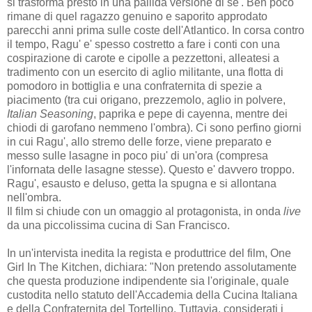
si trasforma presto in una pallida versione di se'. Ben poco
rimane di quel ragazzo genuino e saporito approdato
parecchi anni prima sulle coste dell'Atlantico. In corsa contro
il tempo, Ragu' e' spesso costretto a fare i conti con una
cospirazione di carote e cipolle a pezzettoni, alleatesi a
tradimento con un esercito di aglio militante, una flotta di
pomodoro in bottiglia e una confraternita di spezie a
piacimento (tra cui origano, prezzemolo, aglio in polvere,
Italian Seasoning
, paprika e pepe di cayenna, mentre dei
chiodi di garofano nemmeno l'ombra). Ci sono perfino giorni
in cui Ragu', allo stremo delle forze, viene preparato e
messo sulle lasagne in poco piu' di un'ora (compresa
l'infornata delle lasagne stesse). Questo e' davvero troppo.
Ragu', esausto e deluso, getta la spugna e si allontana
nell'ombra.
Il film si chiude con un omaggio al protagonista, in onda
live
da una piccolissima cucina di San Francisco.
In un'intervista inedita la regista e produttrice del film, One
Girl In The Kitchen, dichiara: "Non pretendo assolutamente
che questa produzione indipendente sia l'originale, quale
custodita nello statuto dell'Accademia della Cucina Italiana
e della Confraternita del Tortellino. Tuttavia, considerati i