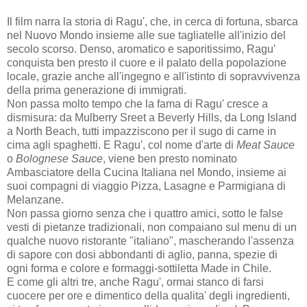
Il film narra la storia di Ragu', che, in cerca di fortuna, sbarca
nel Nuovo Mondo insieme alle sue tagliatelle all'inizio del
secolo scorso. Denso, aromatico e saporitissimo, Ragu'
conquista ben presto il cuore e il palato della popolazione
locale, grazie anche all'ingegno e all'istinto di sopravvivenza
della prima generazione di immigrati.
Non passa molto tempo che la fama di Ragu' cresce a
dismisura: da Mulberry Sreet a Beverly Hills, da Long Island
a North Beach, tutti impazziscono per il sugo di carne in
cima agli spaghetti. E Ragu', col nome d'arte di
Meat Sauce
o
Bolognese Sauce
, viene ben presto nominato
Ambasciatore della Cucina Italiana nel Mondo, insieme ai
suoi compagni di viaggio Pizza, Lasagne e Parmigiana di
Melanzane.
Non passa giorno senza che i quattro amici, sotto le false
vesti di pietanze tradizionali, non compaiano sul menu di un
qualche nuovo ristorante "italiano", mascherando l'assenza
di sapore con dosi abbondanti di aglio, panna, spezie di
ogni forma e colore e formaggi-sottiletta Made in Chile.
E come gli altri tre, anche Ragu', ormai stanco di farsi
cuocere per ore e dimentico della qualita' degli ingredienti,