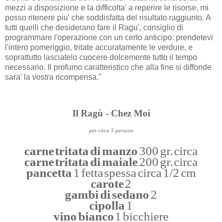
mezzi a disposizione e la difficolta' a reperire le risorse, mi
posso ritenere piu' che soddisfatta del risultato raggiunto. A
tutti quelli che desiderano fare il Ragu', consiglio di
programmare l'operazione con un certo anticipo: prendetevi
l'intero pomeriggio, tritate accuratamente le verdure, e
soprattutto lasciatelo cuocere dolcemente tutto il tempo
necessario. Il profumo caratteristico che alla fine si diffonde
sara' la vostra ricompensa."
Il Ragù - Chez Moi
per circa 5 persone
carne tritata di manzo
300 gr. circa
carne tritata di maiale
200 gr. circa
pancetta
1 fetta spessa circa 1/2 cm
carote
2
gambi di sedano
2
cipolla
1
vino bianco
1 bicchiere