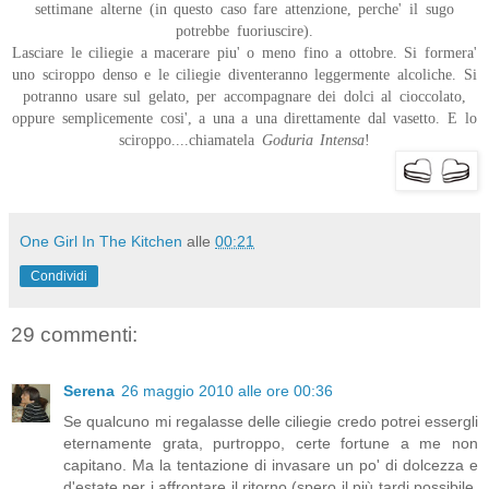
settimane alterne (in questo caso fare attenzione, perche' il sugo
potrebbe fuoriuscire).
Lasciare le ciliegie a macerare piu' o meno fino a ottobre. Si formera'
uno sciroppo denso e le ciliegie diventeranno leggermente alcoliche. Si
potranno usare sul gelato, per accompagnare dei dolci al cioccolato,
oppure semplicemente cosi', a una a una direttamente dal vasetto. E lo
sciroppo....chiamatela
Goduria Intensa
!
One Girl In The Kitchen
alle
00:21
Condividi
29 commenti:
Serena
26 maggio 2010 alle ore 00:36
Se qualcuno mi regalasse delle ciliegie credo potrei essergli
eternamente grata, purtroppo, certe fortune a me non
capitano. Ma la tentazione di invasare un po' di dolcezza e
d'estate per i affrontare il ritorno (spero il più tardi possibile,