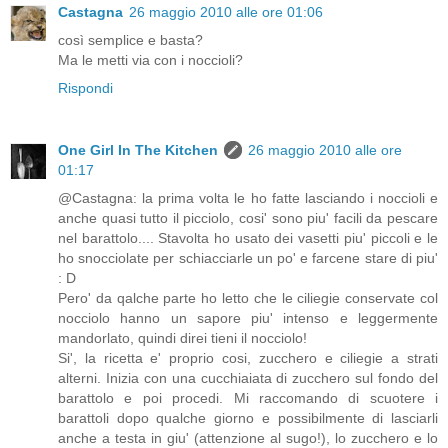
Castagna
26 maggio 2010 alle ore 01:06
così semplice e basta?
Ma le metti via con i noccioli?
Rispondi
One Girl In The Kitchen
26 maggio 2010 alle ore
01:17
@Castagna: la prima volta le ho fatte lasciando i noccioli e
anche quasi tutto il picciolo, cosi' sono piu' facili da pescare
nel barattolo.... Stavolta ho usato dei vasetti piu' piccoli e le
ho snocciolate per schiacciarle un po' e farcene stare di piu'
: D
Pero' da qalche parte ho letto che le ciliegie conservate col
nocciolo hanno un sapore piu' intenso e leggermente
mandorlato, quindi direi tieni il nocciolo!
Si', la ricetta e' proprio cosi, zucchero e ciliegie a strati
alterni. Inizia con una cucchiaiata di zucchero sul fondo del
barattolo e poi procedi. Mi raccomando di scuotere i
barattoli dopo qualche giorno e possibilmente di lasciarli
anche a testa in giu' (attenzione al sugo!), lo zucchero e lo