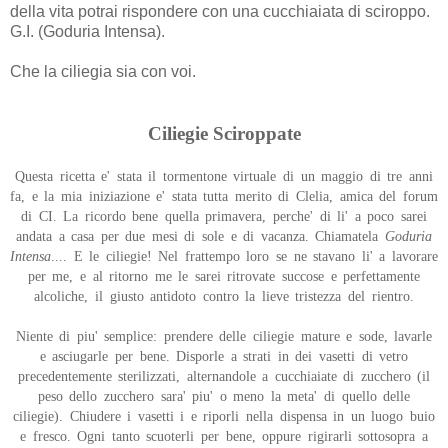
della vita potrai rispondere con una cucchiaiata di sciroppo.
G.I. (Goduria Intensa).
Che la ciliegia sia con voi.
Ciliegie Sciroppate
Questa ricetta e' stata il tormentone virtuale di un maggio di tre anni
fa, e la mia iniziazione e' stata tutta merito di Clelia, amica del forum
di CI. La ricordo bene quella primavera, perche' di li' a poco sarei
andata a casa per due mesi di sole e di vacanza. Chiamatela
Goduria
Intensa
.... E le ciliegie! Nel frattempo loro se ne stavano li' a lavorare
per me, e al ritorno me le sarei ritrovate succose e perfettamente
alcoliche, il giusto antidoto contro la lieve tristezza del rientro.
Niente di piu' semplice: prendere delle ciliegie mature e sode, lavarle
e asciugarle per bene. Disporle a strati in dei vasetti di vetro
precedentemente sterilizzati, alternandole a cucchiaiate di zucchero (il
peso dello zucchero sara' piu' o meno la meta' di quello delle
ciliegie). Chiudere i vasetti i e riporli nella dispensa in un luogo buio
e fresco. Ogni tanto scuoterli per bene, oppure rigirarli sottosopra a