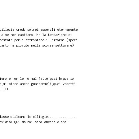
ciliegie credo potrei essergli eternamente
 a me non capitano. Ma la tentazione di
'estate per i affrontare il ritorno (spero
uanto ha piovuto nelle scorse settimane)
ieno e non le ho mai fatte cosi,brava io
a,mi piace anche guardarmeli,quei vasetti
!!!!!
lasse qualcuno le ciliegie...............
nvidia! Qui da noi sono ancora d'oro!