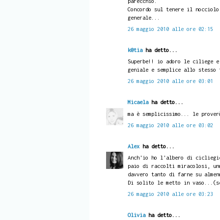
parecchio.
Concordo sul tenere il nocciolo
generale...
26 maggio 2010 alle ore 02:15
k@tia
ha detto...
Superbe!! io adoro le ciliege e
geniale e semplice allo stesso 
26 maggio 2010 alle ore 03:01
Micaela
ha detto...
ma è semplicissimo... le prover
26 maggio 2010 alle ore 03:02
Alex
ha detto...
Anch'io ho l'albero di cicliegi
paio di raccolti miracolosi, un
davvero tanto di farne su almen
Di solito le metto in vaso...(s
26 maggio 2010 alle ore 03:23
Olivia
ha detto...