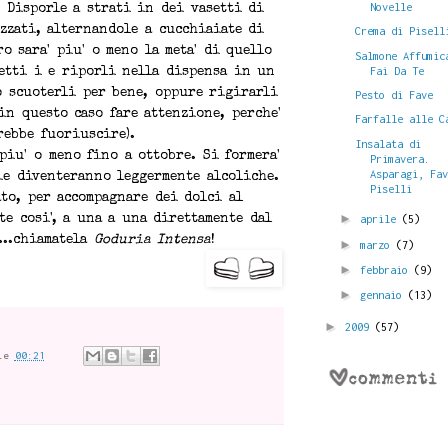
Novelle
. Disporle a strati in dei vasetti di
zzati, alternandole a cucchiaiate di
Crema di Pisell
o sara' piu' o meno la meta' di quello
Salmone Affumic
Fai Da Te
setti i e riporli nella dispensa in un
o scuoterli per bene, oppure rigirarli
Pesto di Fave
in questo caso fare attenzione, perche'
Farfalle alle C
rebbe fuoriuscire).
Insalata di
piu' o meno fino a ottobre. Si formera'
Primavera.
Asparagi, Fa
ie diventeranno leggermente alcoliche.
Piselli
to, per accompagnare dei dolci al
►
aprile
(5)
te cosi', a una a una direttamente dal
...chiamatela
Goduria Intensa
!
►
marzo
(7)
►
febbraio
(9)
►
gennaio
(13)
►
2009
(57)
le
00:21