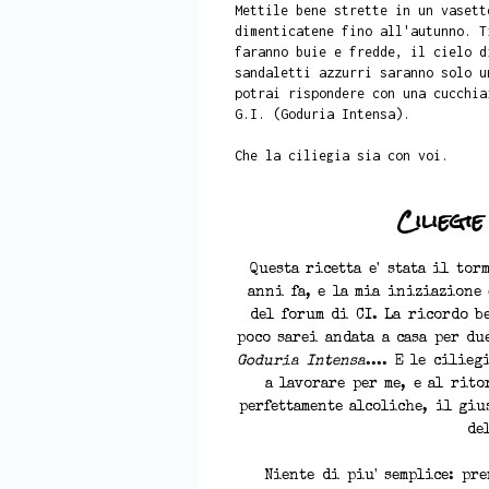
Mettile bene strette in un vasett
dimenticatene fino all'autunno. T
faranno buie e fredde, il cielo d
sandaletti azzurri saranno solo u
potrai rispondere con una cucchia
G.I. (Goduria Intensa).
Che la ciliegia sia con voi.
Ciliegi
Questa ricetta e' stata il to
anni fa, e la mia iniziazione 
del forum di CI. La ricordo be
poco sarei andata a casa per du
Goduria Intensa
.... E le cilieg
a lavorare per me, e al rito
perfettamente alcoliche, il giu
de
Niente di piu' semplice: pre