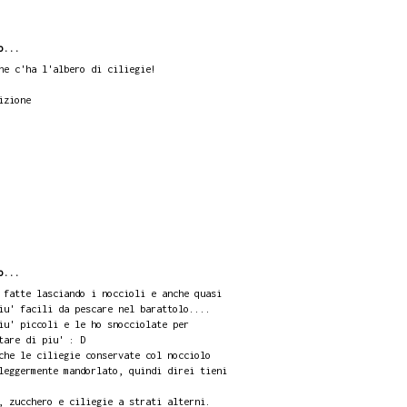
o...
he c'ha l'albero di ciliegie!
izione
o...
 fatte lasciando i noccioli e anche quasi
iu' facili da pescare nel barattolo....
iu' piccoli e le ho snocciolate per
tare di piu' : D
che le ciliegie conservate col nocciolo
leggermente mandorlato, quindi direi tieni
, zucchero e ciliegie a strati alterni.