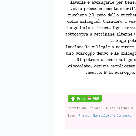
lavarle e asciugarle per bene
vetro precedentemente sterili
zucchero (il peso dello zuccher
delle ciliegie). Chiudere i va
luogo buio e fresco. Ogni tant
sottosopra a settimane alterne (
il sugo pot
Lasciare le ciliegie a macerare 
uno sciroppo denso e le cilieg
Si potranno usare sul gela
cioccolato, oppure semplicemen
vasetto. E lo sciroppo.
Servito da
One Girl In The Kitchen
al
Tags:
Frutta
,
Marmellate e Composte