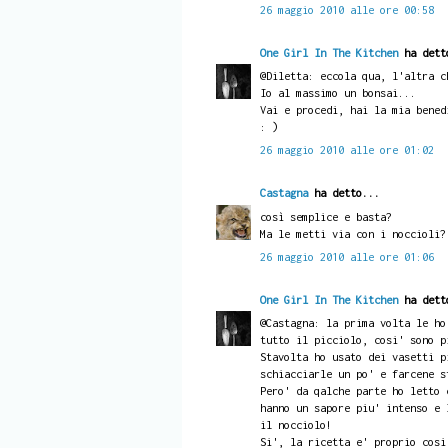
26 maggio 2010 alle ore 00:58
One Girl In The Kitchen
ha dett
@Diletta: eccola qua, l'altra c
Io al massimo un bonsai...
Vai e procedi, hai la mia bened
: )
26 maggio 2010 alle ore 01:02
Castagna
ha detto...
così semplice e basta?
Ma le metti via con i noccioli?
26 maggio 2010 alle ore 01:06
One Girl In The Kitchen
ha dett
@Castagna: la prima volta le ho
tutto il picciolo, cosi' sono p
Stavolta ho usato dei vasetti p
schiacciarle un po' e farcene s
Pero' da qalche parte ho letto 
hanno un sapore piu' intenso e 
il nocciolo!
Si', la ricetta e' proprio cosi