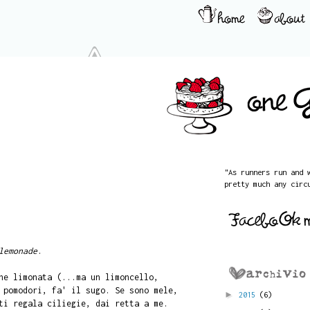
"As runners run and 
pretty much any circ
lemonade
.
ne limonata (...ma un limoncello,
 pomodori, fa' il sugo. Se sono mele,
►
2015
(6)
ti regala ciliegie, dai retta a me.