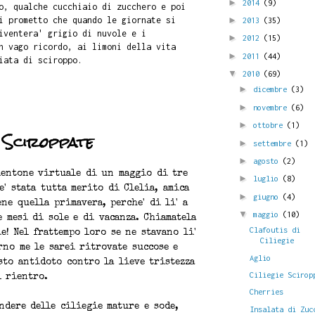
►
2014
(9)
o, qualche cucchiaio di zucchero e poi
i prometto che quando le giornate si
►
2013
(35)
iventera' grigio di nuvole e i
►
2012
(15)
n vago ricordo, ai limoni della vita
►
2011
(44)
iata di sciroppo.
▼
2010
(69)
►
dicembre
(3)
►
novembre
(6)
►
ottobre
(1)
e Sciroppate
►
settembre
(1)
►
agosto
(2)
rmentone virtuale di un maggio di tre
►
luglio
(8)
e' stata tutta merito di Clelia, amica
►
giugno
(4)
ne quella primavera, perche' di li' a
▼
maggio
(10)
e mesi di sole e di vacanza. Chiamatela
Clafoutis di
ie! Nel frattempo loro se ne stavano li'
Ciliegie
rno me le sarei ritrovate succose e
Aglio
sto antidoto contro la lieve tristezza
Ciliegie Scirop
l rientro.
Cherries
ndere delle ciliegie mature e sode,
Insalata di Zuc