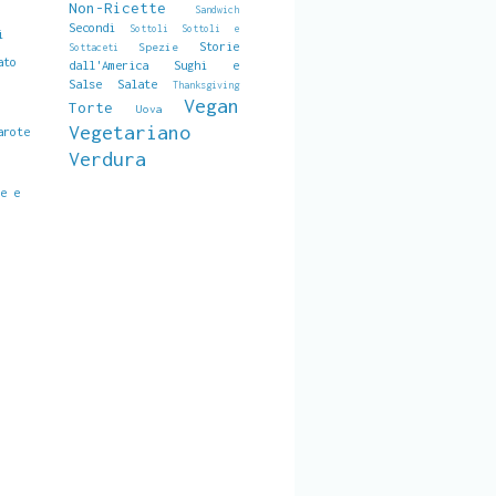
Non-Ricette
Sandwich
Secondi
Sottoli
Sottoli e
i
Storie
Spezie
Sottaceti
ato
dall'America
Sughi e
Salse Salate
Thanksgiving
Vegan
Torte
Uova
Vegetariano
arote
Verdura
ve e