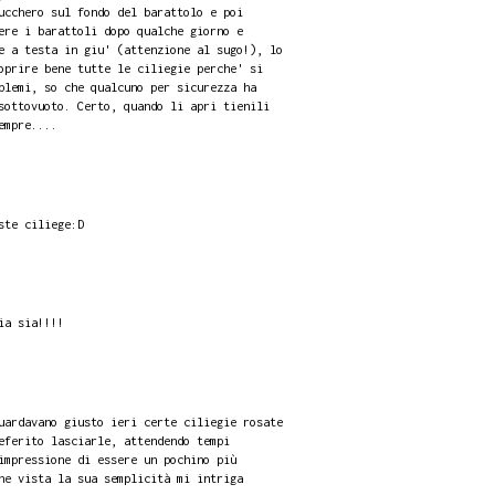
ucchero sul fondo del barattolo e poi
ere i barattoli dopo qualche giorno e
e a testa in giu' (attenzione al sugo!), lo
oprire bene tutte le ciliegie perche' si
blemi, so che qualcuno per sicurezza ha
sottovuoto. Certo, quando li apri tienili
empre....
ste ciliege:D
ia sia!!!!
uardavano giusto ieri certe ciliegie rosate
eferito lasciarle, attendendo tempi
impressione di essere un pochino più
he vista la sua semplicità mi intriga