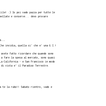
cile! :) Io poi vado pazza per tutte le
mellate e conserve... devo provare
o...
Che invidia, quella si' che e' una G.I.!
 avete fatto ricordare che quando sono
 a fare la spesa al mercato, sono quasi
La California - e San Francisco in modo
 di vista e' il Paradiso Terrestre.
a te la rubo!! Sabato rientro, vado e