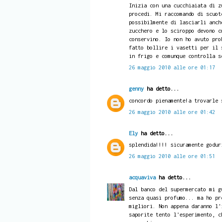
Inizia con una cucchiaiata di z
procedi. Mi raccomando di scuot
possibilmente di lasciarli anch
zucchero e lo sciroppo devono c
conservino. Io non ho avuto pro
fatto bollire i vasetti per il 
in frigo e comunque controlla s
26 maggio 2010 alle ore 01:17
genny
ha detto...
concordo pienamente!a trovarle 
26 maggio 2010 alle ore 01:42
Ely
ha detto...
splendida!!!! sicuramente godur
26 maggio 2010 alle ore 01:51
acquaviva
ha detto...
Dal banco del supermercato mi g
senza quasi profumo... ma ho pr
migliori. Non appena daranno l'
saporite tento l'esperimento, c