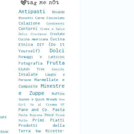
Antipasti
Bevande
Biscotti
Carne
Cioccolato
Colazione
Condimenti
Contorni
Creme e Salse
Crostate
Dolci
Crostacei
Cucina
Cucina Americana
Etnica
DIY (Do It
Dolci
Yourself)
Formaggi e Latticini
Frutta
Fotografia
Gluten Free
Gnocchi
Insalate
Luoghi e
Marmellate e
Persone
Minestre
Composte
e Zuppe
Muffins
Scones e Quick Breads
One
Girl Va al Cinema
OT
Pane and Co.
Pasta
Pesce
Pasta Ripiena
Pizza
pate
Primi Piatti
Pollo
Prodotti della
Terra
Ricette-
Raw
chine