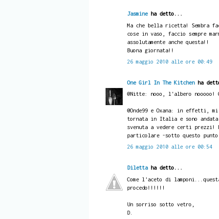
Jasmine
ha detto...
Ma che bella ricetta! Sembra fa
cose in vaso, faccio sempre mar
assolutamente anche questa!!
Buona giornata!!
26 maggio 2010 alle ore 00:49
One Girl In The Kitchen
ha dett
@Nitte: nooo, l'albero nooooo! 
@Onde99 e Oxana: in effetti, mi
tornata in Italia e sono andata
svenuta a vedere certi prezzi! 
particolare -sotto questo punto
26 maggio 2010 alle ore 00:54
Diletta
ha detto...
Come l'aceto di lamponi...quest
procedo!!!!!!
Un sorriso sotto vetro,
D.