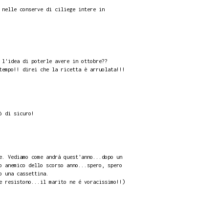
 nelle conserve di ciliege intere in
 l'idea di poterle avere in ottobre??
tempo!! direi che la ricetta è arruolata!!!
ò di sicuro!
e. Vediamo come andrá quest'anno...dopo un
o anemico dello scorso anno...spero, spero
o una cassettina.
e resistono...il marito ne é voracissimo!!)