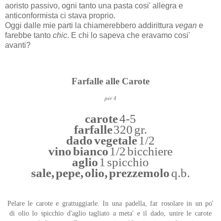
aoristo passivo, ogni tanto una pasta cosi' allegra e
anticonformista ci stava proprio.
Oggi dalle mie parti la chiamerebbero addirittura
vegan
e
farebbe tanto
chic
. E chi lo sapeva che eravamo cosi'
avanti?
Farfalle alle Carote
per 4
carote
4-5
farfalle
320 gr.
dado vegetale
1/2
vino bianco
1/2 bicchiere
aglio
1 spicchio
sale, pepe, olio, prezzemolo
q.b.
Pelare le carote e grattuggiarle. In una padella, far rosolare in un po'
di olio lo spicchio d'aglio tagliato a meta' e il dado, unire le carote