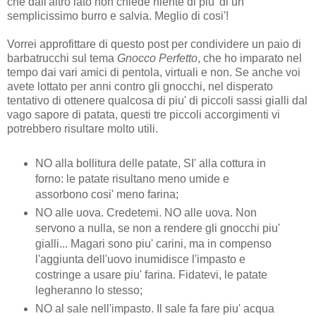
che dall'altro lato non chiede niente di piu' di un
semplicissimo burro e salvia. Meglio di cosi'!
Vorrei approfittare di questo post per condividere un paio di
barbatrucchi sul tema
Gnocco Perfetto
, che ho imparato nel
tempo dai vari amici di pentola, virtuali e non. Se anche voi
avete lottato per anni contro gli gnocchi, nel disperato
tentativo di ottenere qualcosa di piu' di piccoli sassi gialli dal
vago sapore di patata, questi tre piccoli accorgimenti vi
potrebbero risultare molto utili.
NO alla bollitura delle patate, SI' alla cottura in
forno: le patate risultano meno umide e
assorbono cosi' meno farina;
NO alle uova. Credetemi. NO alle uova. Non
servono a nulla, se non a rendere gli gnocchi piu'
gialli... Magari sono piu' carini, ma in compenso
l'aggiunta dell'uovo inumidisce l'impasto e
costringe a usare piu' farina. Fidatevi, le patate
legheranno lo stesso;
NO al sale nell'impasto. Il sale fa fare piu' acqua