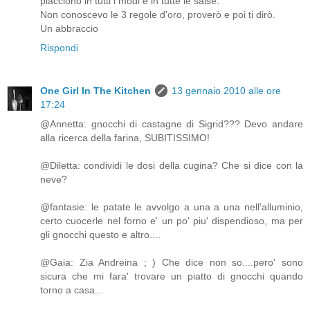
piacciono in tutti i modi e in tutte le salse.
Non conoscevo le 3 regole d'oro, proverò e poi ti dirò.
Un abbraccio
Rispondi
One Girl In The Kitchen
13 gennaio 2010 alle ore
17:24
@Annetta: gnocchi di castagne di Sigrid??? Devo andare
alla ricerca della farina, SUBITISSIMO!
@Diletta: condividi le dosi della cugina? Che si dice con la
neve?
@fantasie: le patate le avvolgo a una a una nell'alluminio,
certo cuocerle nel forno e' un po' piu' dispendioso, ma per
gli gnocchi questo e altro....
@Gaia: Zia Andreina ; ) Che dice non so....pero' sono
sicura che mi fara' trovare un piatto di gnocchi quando
torno a casa...