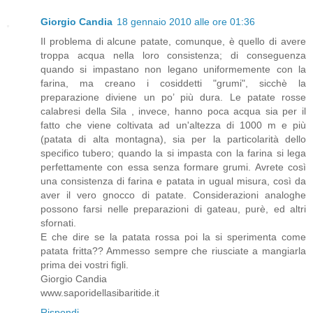
Giorgio Candia
18 gennaio 2010 alle ore 01:36
Il problema di alcune patate, comunque, è quello di avere
troppa acqua nella loro consistenza; di conseguenza
quando si impastano non legano uniformemente con la
farina, ma creano i cosiddetti "grumi", sicchè la
preparazione diviene un po’ più dura. Le patate rosse
calabresi della Sila , invece, hanno poca acqua sia per il
fatto che viene coltivata ad un'altezza di 1000 m e più
(patata di alta montagna), sia per la particolarità dello
specifico tubero; quando la si impasta con la farina si lega
perfettamente con essa senza formare grumi. Avrete così
una consistenza di farina e patata in ugual misura, così da
aver il vero gnocco di patate. Considerazioni analoghe
possono farsi nelle preparazioni di gateau, purè, ed altri
sfornati.
E che dire se la patata rossa poi la si sperimenta come
patata fritta?? Ammesso sempre che riusciate a mangiarla
prima dei vostri figli.
Giorgio Candia
www.saporidellasibaritide.it
Rispondi