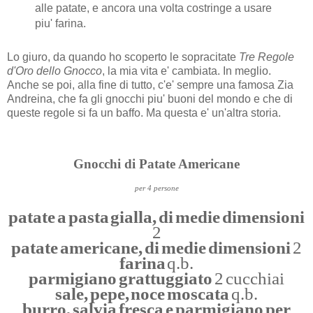
alle patate, e ancora una volta costringe a usare
piu' farina.
Lo giuro, da quando ho scoperto le sopracitate
Tre Regole
d'Oro dello Gnocco
, la mia vita e' cambiata. In meglio.
Anche se poi, alla fine di tutto, c'e' sempre una famosa Zia
Andreina, che fa gli gnocchi piu' buoni del mondo e che di
queste regole si fa un baffo. Ma questa e' un'altra storia.
Gnocchi di Patate Americane
per 4 persone
patate a pasta gialla, di medie dimensioni
2
patate americane, di medie dimensioni
2
farina
q.b.
parmigiano grattuggiato
2 cucchiai
sale, pepe, noce moscata
q.b.
burro, salvia fresca e parmigiano per