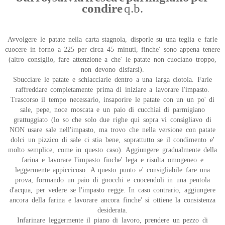
condire
q.b.
Avvolgere le patate nella carta stagnola, disporle su una teglia e farle
cuocere in forno a 225 per circa 45 minuti, finche' sono appena tenere
(altro consiglio, fare attenzione a che' le patate non cuociano troppo,
non devono disfarsi).
Sbucciare le patate e schiacciarle dentro a una larga ciotola. Farle
raffreddare completamente prima di iniziare a lavorare l'impasto.
Trascorso il tempo necessario, insaporire le patate con un un po' di
sale, pepe, noce moscata e un paio di cucchiai di parmigiano
grattuggiato (lo so che solo due righe qui sopra vi consigliavo di
NON usare sale nell'impasto, ma trovo che nella versione con patate
dolci un pizzico di sale ci stia bene, soprattutto se il condimento e'
molto semplice, come in questo caso). Aggiungere gradualmente della
farina e lavorare l'impasto finche' lega e risulta omogeneo e
leggermente appiccicoso. A questo punto e' consigliabile fare una
prova, formando un paio di gnocchi e cuocendoli in una pentola
d'acqua, per vedere se l'impasto regge. In caso contrario, aggiungere
ancora della farina e lavorare ancora finche' si ottiene la consistenza
desiderata.
Infarinare leggermente il piano di lavoro, prendere un pezzo di