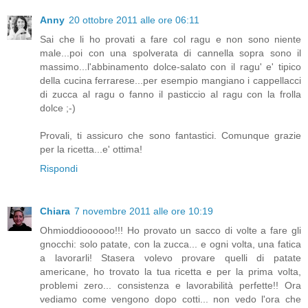
Anny
20 ottobre 2011 alle ore 06:11
Sai che li ho provati a fare col ragu e non sono niente
male...poi con una spolverata di cannella sopra sono il
massimo...l'abbinamento dolce-salato con il ragu' e' tipico
della cucina ferrarese...per esempio mangiano i cappellacci
di zucca al ragu o fanno il pasticcio al ragu con la frolla
dolce ;-)
Provali, ti assicuro che sono fantastici. Comunque grazie
per la ricetta...e' ottima!
Rispondi
Chiara
7 novembre 2011 alle ore 10:19
Ohmioddioooooo!!! Ho provato un sacco di volte a fare gli
gnocchi: solo patate, con la zucca... e ogni volta, una fatica
a lavorarli! Stasera volevo provare quelli di patate
americane, ho trovato la tua ricetta e per la prima volta,
problemi zero... consistenza e lavorabilità perfette!! Ora
vediamo come vengono dopo cotti... non vedo l'ora che