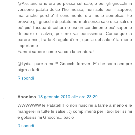
@Ale: anche io ero perplessa sul sale, e per gli gnocchi in
versione patata dolce l'ho messo, non solo per il sapore,
ma anche perche' il condimento era molto semplice. Ho
provato gli gnocchi di patate normali senza sale e se sali un
po' piu' l'acqua di cottura e usi un condimento piu' saporito
di burro e salvia, per me va benissimno. Comunque a
parere mio, tra le 3 regole d'oro, quella del sale e' la meno
importante.
Fammi sapere come va con la creatura!
@Lydia: pure a me!!! Gnocchi forever! E' che sono sempre
pigra a farli
Rispondi
Anonimo
13 gennaio 2010 alle ore 23:29
WWWWWW le Patate!!!! io non riuscirei a farne a meno e le
mangerei in tutte le salse.. ;) complimenti per i tuoi bellissimi
e golosissimi Gnocchi... bacio
Rispondi