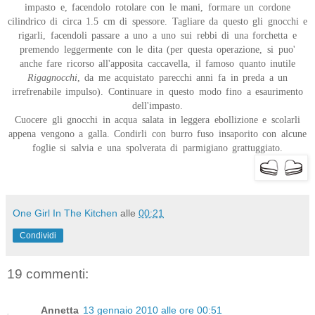
impasto e, facendolo rotolare con le mani, formare un cordone
cilindrico di circa 1.5 cm di spessore. Tagliare da questo gli gnocchi e
rigarli, facendoli passare a uno a uno sui rebbi di una forchetta e
premendo leggermente con le dita (per questa operazione, si puo'
anche fare ricorso all'apposita caccavella, il famoso quanto inutile
Rigagnocchi
, da me acquistato parecchi anni fa in preda a un
irrefrenabile impulso). Continuare in questo modo fino a esaurimento
dell'impasto.
Cuocere gli gnocchi in acqua salata in leggera ebollizione e scolarli
appena vengono a galla. Condirli con burro fuso insaporito con alcune
foglie si salvia e una spolverata di parmigiano grattuggiato.
One Girl In The Kitchen
alle
00:21
Condividi
19 commenti:
Annetta
13 gennaio 2010 alle ore 00:51