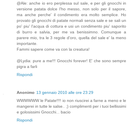
@Ale: anche io ero perplessa sul sale, e per gli gnocchi in
versione patata dolce l'ho messo, non solo per il sapore,
ma anche perche' il condimento era molto semplice. Ho
provato gli gnocchi di patate normali senza sale e se sali un
po' piu' l'acqua di cottura e usi un condimento piu' saporito
di burro e salvia, per me va benissimno. Comunque a
parere mio, tra le 3 regole d'oro, quella del sale e' la meno
importante.
Fammi sapere come va con la creatura!
@Lydia: pure a me!!! Gnocchi forever! E' che sono sempre
pigra a farli
Rispondi
Anonimo
13 gennaio 2010 alle ore 23:29
WWWWWW le Patate!!!! io non riuscirei a farne a meno e le
mangerei in tutte le salse.. ;) complimenti per i tuoi bellissimi
e golosissimi Gnocchi... bacio
Rispondi