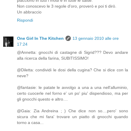
piacciono in tutti i modi e in tutte le salse.
Non conoscevo le 3 regole d'oro, proverò e poi ti dirò.
Un abbraccio
Rispondi
One Girl In The Kitchen
13 gennaio 2010 alle ore
17:24
@Annetta: gnocchi di castagne di Sigrid??? Devo andare
alla ricerca della farina, SUBITISSIMO!
@Diletta: condividi le dosi della cugina? Che si dice con la
neve?
@fantasie: le patate le avvolgo a una a una nell'alluminio,
certo cuocerle nel forno e' un po' piu' dispendioso, ma per
gli gnocchi questo e altro....
@Gaia: Zia Andreina ; ) Che dice non so....pero' sono
sicura che mi fara' trovare un piatto di gnocchi quando
torno a casa...