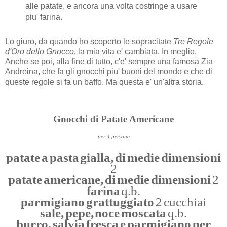
alle patate, e ancora una volta costringe a usare
piu' farina.
Lo giuro, da quando ho scoperto le sopracitate
Tre Regole
d'Oro dello Gnocco
, la mia vita e' cambiata. In meglio.
Anche se poi, alla fine di tutto, c'e' sempre una famosa Zia
Andreina, che fa gli gnocchi piu' buoni del mondo e che di
queste regole si fa un baffo. Ma questa e' un'altra storia.
Gnocchi di Patate Americane
per 4 persone
patate a pasta gialla, di medie dimensioni
2
patate americane, di medie dimensioni
2
farina
q.b.
parmigiano grattuggiato
2 cucchiai
sale, pepe, noce moscata
q.b.
burro, salvia fresca e parmigiano per