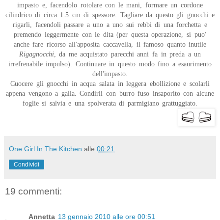
impasto e, facendolo rotolare con le mani, formare un cordone
cilindrico di circa 1.5 cm di spessore. Tagliare da questo gli gnocchi e
rigarli, facendoli passare a uno a uno sui rebbi di una forchetta e
premendo leggermente con le dita (per questa operazione, si puo'
anche fare ricorso all'apposita caccavella, il famoso quanto inutile
Rigagnocchi
, da me acquistato parecchi anni fa in preda a un
irrefrenabile impulso). Continuare in questo modo fino a esaurimento
dell'impasto.
Cuocere gli gnocchi in acqua salata in leggera ebollizione e scolarli
appena vengono a galla. Condirli con burro fuso insaporito con alcune
foglie si salvia e una spolverata di parmigiano grattuggiato.
One Girl In The Kitchen
alle
00:21
Condividi
19 commenti:
Annetta
13 gennaio 2010 alle ore 00:51