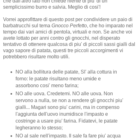
che dall'altro lato non chiede niente di piu' di un
semplicissimo burro e salvia. Meglio di cosi'!
Vorrei approfittare di questo post per condividere un paio di
barbatrucchi sul tema
Gnocco Perfetto
, che ho imparato nel
tempo dai vari amici di pentola, virtuali e non. Se anche voi
avete lottato per anni contro gli gnocchi, nel disperato
tentativo di ottenere qualcosa di piu' di piccoli sassi gialli dal
vago sapore di patata, questi tre piccoli accorgimenti vi
potrebbero risultare molto utili.
NO alla bollitura delle patate, SI' alla cottura in
forno: le patate risultano meno umide e
assorbono cosi' meno farina;
NO alle uova. Credetemi. NO alle uova. Non
servono a nulla, se non a rendere gli gnocchi piu'
gialli... Magari sono piu' carini, ma in compenso
l'aggiunta dell'uovo inumidisce l'impasto e
costringe a usare piu' farina. Fidatevi, le patate
legheranno lo stesso;
NO al sale nell'impasto. Il sale fa fare piu' acqua