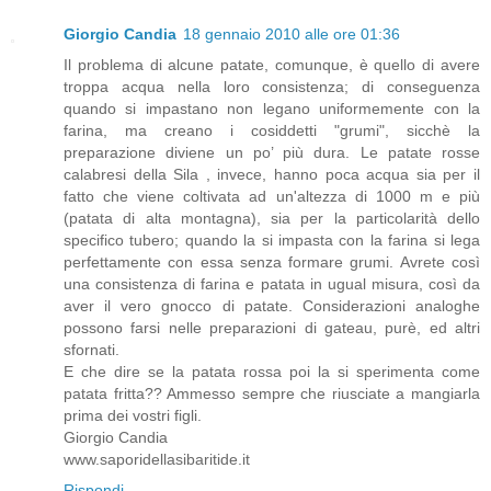
Giorgio Candia
18 gennaio 2010 alle ore 01:36
Il problema di alcune patate, comunque, è quello di avere
troppa acqua nella loro consistenza; di conseguenza
quando si impastano non legano uniformemente con la
farina, ma creano i cosiddetti "grumi", sicchè la
preparazione diviene un po’ più dura. Le patate rosse
calabresi della Sila , invece, hanno poca acqua sia per il
fatto che viene coltivata ad un'altezza di 1000 m e più
(patata di alta montagna), sia per la particolarità dello
specifico tubero; quando la si impasta con la farina si lega
perfettamente con essa senza formare grumi. Avrete così
una consistenza di farina e patata in ugual misura, così da
aver il vero gnocco di patate. Considerazioni analoghe
possono farsi nelle preparazioni di gateau, purè, ed altri
sfornati.
E che dire se la patata rossa poi la si sperimenta come
patata fritta?? Ammesso sempre che riusciate a mangiarla
prima dei vostri figli.
Giorgio Candia
www.saporidellasibaritide.it
Rispondi