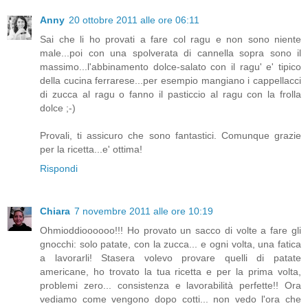
Anny
20 ottobre 2011 alle ore 06:11
Sai che li ho provati a fare col ragu e non sono niente
male...poi con una spolverata di cannella sopra sono il
massimo...l'abbinamento dolce-salato con il ragu' e' tipico
della cucina ferrarese...per esempio mangiano i cappellacci
di zucca al ragu o fanno il pasticcio al ragu con la frolla
dolce ;-)
Provali, ti assicuro che sono fantastici. Comunque grazie
per la ricetta...e' ottima!
Rispondi
Chiara
7 novembre 2011 alle ore 10:19
Ohmioddioooooo!!! Ho provato un sacco di volte a fare gli
gnocchi: solo patate, con la zucca... e ogni volta, una fatica
a lavorarli! Stasera volevo provare quelli di patate
americane, ho trovato la tua ricetta e per la prima volta,
problemi zero... consistenza e lavorabilità perfette!! Ora
vediamo come vengono dopo cotti... non vedo l'ora che