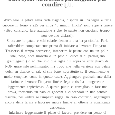
condire
q.b.
Avvolgere le patate nella carta stagnola, disporle su una teglia e farle
cuocere in forno a 225 per circa 45 minuti, finche' sono appena tenere
(altro consiglio, fare attenzione a che' le patate non cuociano troppo,
non devono disfarsi).
Sbucciare le patate e schiacciarle dentro a una larga ciotola. Farle
raffreddare completamente prima di iniziare a lavorare l'impasto.
Trascorso il tempo necessario, insaporire le patate con un un po' di
sale, pepe, noce moscata e un paio di cucchiai di parmigiano
grattuggiato (lo so che solo due righe qui sopra vi consigliavo di
NON usare sale nell'impasto, ma trovo che nella versione con patate
dolci un pizzico di sale ci stia bene, soprattutto se il condimento e'
molto semplice, come in questo caso). Aggiungere gradualmente della
farina e lavorare l'impasto finche' lega e risulta omogeneo e
leggermente appiccicoso. A questo punto e' consigliabile fare una
prova, formando un paio di gnocchi e cuocendoli in una pentola
d'acqua, per vedere se l'impasto regge. In caso contrario, aggiungere
ancora della farina e lavorare ancora finche' si ottiene la consistenza
desiderata.
Infarinare leggermente il piano di lavoro, prendere un pezzo di