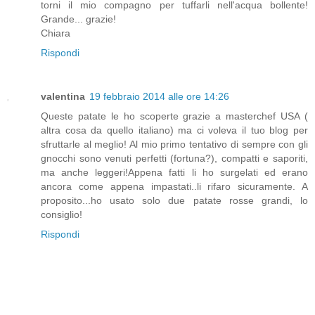
torni il mio compagno per tuffarli nell'acqua bollente!
Grande... grazie!
Chiara
Rispondi
valentina
19 febbraio 2014 alle ore 14:26
Queste patate le ho scoperte grazie a masterchef USA (
altra cosa da quello italiano) ma ci voleva il tuo blog per
sfruttarle al meglio! Al mio primo tentativo di sempre con gli
gnocchi sono venuti perfetti (fortuna?), compatti e saporiti,
ma anche leggeri!Appena fatti li ho surgelati ed erano
ancora come appena impastati..li rifaro sicuramente. A
proposito...ho usato solo due patate rosse grandi, lo
consiglio!
Rispondi