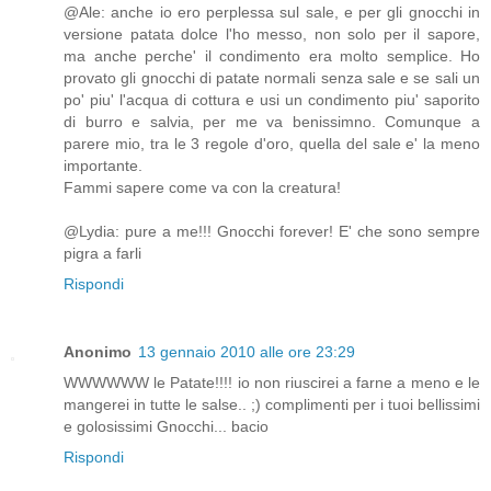
@Ale: anche io ero perplessa sul sale, e per gli gnocchi in
versione patata dolce l'ho messo, non solo per il sapore,
ma anche perche' il condimento era molto semplice. Ho
provato gli gnocchi di patate normali senza sale e se sali un
po' piu' l'acqua di cottura e usi un condimento piu' saporito
di burro e salvia, per me va benissimno. Comunque a
parere mio, tra le 3 regole d'oro, quella del sale e' la meno
importante.
Fammi sapere come va con la creatura!
@Lydia: pure a me!!! Gnocchi forever! E' che sono sempre
pigra a farli
Rispondi
Anonimo
13 gennaio 2010 alle ore 23:29
WWWWWW le Patate!!!! io non riuscirei a farne a meno e le
mangerei in tutte le salse.. ;) complimenti per i tuoi bellissimi
e golosissimi Gnocchi... bacio
Rispondi