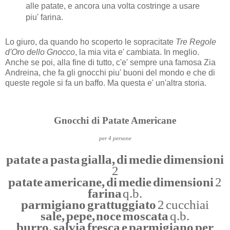
alle patate, e ancora una volta costringe a usare
piu' farina.
Lo giuro, da quando ho scoperto le sopracitate
Tre Regole
d'Oro dello Gnocco
, la mia vita e' cambiata. In meglio.
Anche se poi, alla fine di tutto, c'e' sempre una famosa Zia
Andreina, che fa gli gnocchi piu' buoni del mondo e che di
queste regole si fa un baffo. Ma questa e' un'altra storia.
Gnocchi di Patate Americane
per 4 persone
patate a pasta gialla, di medie dimensioni
2
patate americane, di medie dimensioni
2
farina
q.b.
parmigiano grattuggiato
2 cucchiai
sale, pepe, noce moscata
q.b.
burro, salvia fresca e parmigiano per