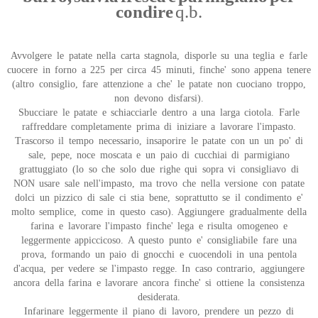
condire
q.b.
Avvolgere le patate nella carta stagnola, disporle su una teglia e farle
cuocere in forno a 225 per circa 45 minuti, finche' sono appena tenere
(altro consiglio, fare attenzione a che' le patate non cuociano troppo,
non devono disfarsi).
Sbucciare le patate e schiacciarle dentro a una larga ciotola. Farle
raffreddare completamente prima di iniziare a lavorare l'impasto.
Trascorso il tempo necessario, insaporire le patate con un un po' di
sale, pepe, noce moscata e un paio di cucchiai di parmigiano
grattuggiato (lo so che solo due righe qui sopra vi consigliavo di
NON usare sale nell'impasto, ma trovo che nella versione con patate
dolci un pizzico di sale ci stia bene, soprattutto se il condimento e'
molto semplice, come in questo caso). Aggiungere gradualmente della
farina e lavorare l'impasto finche' lega e risulta omogeneo e
leggermente appiccicoso. A questo punto e' consigliabile fare una
prova, formando un paio di gnocchi e cuocendoli in una pentola
d'acqua, per vedere se l'impasto regge. In caso contrario, aggiungere
ancora della farina e lavorare ancora finche' si ottiene la consistenza
desiderata.
Infarinare leggermente il piano di lavoro, prendere un pezzo di