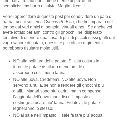
che dall'altro lato non chiede niente di piu' di un
semplicissimo burro e salvia. Meglio di cosi'!
Vorrei approfittare di questo post per condividere un paio di
barbatrucchi sul tema
Gnocco Perfetto
, che ho imparato nel
tempo dai vari amici di pentola, virtuali e non. Se anche voi
avete lottato per anni contro gli gnocchi, nel disperato
tentativo di ottenere qualcosa di piu' di piccoli sassi gialli dal
vago sapore di patata, questi tre piccoli accorgimenti vi
potrebbero risultare molto utili.
NO alla bollitura delle patate, SI' alla cottura in
forno: le patate risultano meno umide e
assorbono cosi' meno farina;
NO alle uova. Credetemi. NO alle uova. Non
servono a nulla, se non a rendere gli gnocchi piu'
gialli... Magari sono piu' carini, ma in compenso
l'aggiunta dell'uovo inumidisce l'impasto e
costringe a usare piu' farina. Fidatevi, le patate
legheranno lo stesso;
NO al sale nell'impasto. Il sale fa fare piu' acqua