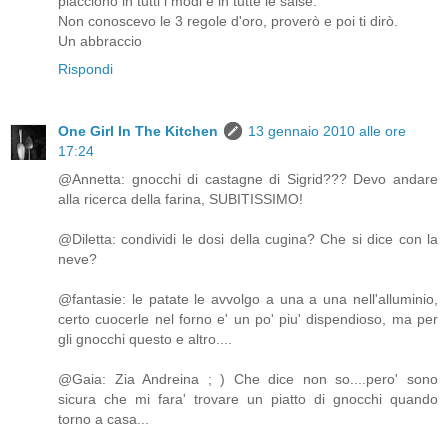
piacciono in tutti i modi e in tutte le salse.
Non conoscevo le 3 regole d'oro, proverò e poi ti dirò.
Un abbraccio
Rispondi
One Girl In The Kitchen
13 gennaio 2010 alle ore
17:24
@Annetta: gnocchi di castagne di Sigrid??? Devo andare
alla ricerca della farina, SUBITISSIMO!
@Diletta: condividi le dosi della cugina? Che si dice con la
neve?
@fantasie: le patate le avvolgo a una a una nell'alluminio,
certo cuocerle nel forno e' un po' piu' dispendioso, ma per
gli gnocchi questo e altro....
@Gaia: Zia Andreina ; ) Che dice non so....pero' sono
sicura che mi fara' trovare un piatto di gnocchi quando
torno a casa...