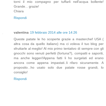
torni il mio compagno per tuffarli nell'acqua bollente!
Grande... grazie!
Chiara
Rispondi
valentina
19 febbraio 2014 alle ore 14:26
Queste patate le ho scoperte grazie a masterchef USA (
altra cosa da quello italiano) ma ci voleva il tuo blog per
sfruttarle al meglio! Al mio primo tentativo di sempre con gli
gnocchi sono venuti perfetti (fortuna?), compatti e saporiti,
ma anche leggeri!Appena fatti li ho surgelati ed erano
ancora come appena impastati..li rifaro sicuramente. A
proposito...ho usato solo due patate rosse grandi, lo
consiglio!
Rispondi