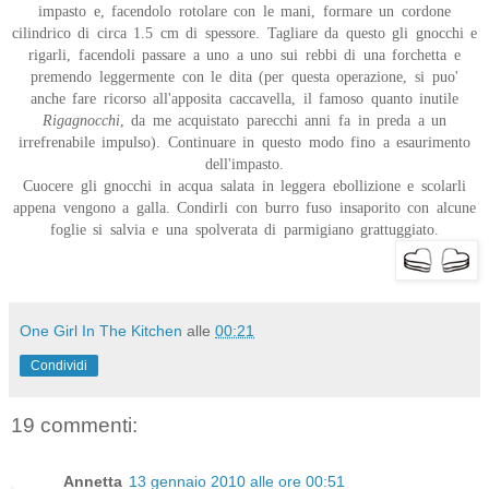
impasto e, facendolo rotolare con le mani, formare un cordone
cilindrico di circa 1.5 cm di spessore. Tagliare da questo gli gnocchi e
rigarli, facendoli passare a uno a uno sui rebbi di una forchetta e
premendo leggermente con le dita (per questa operazione, si puo'
anche fare ricorso all'apposita caccavella, il famoso quanto inutile
Rigagnocchi
, da me acquistato parecchi anni fa in preda a un
irrefrenabile impulso). Continuare in questo modo fino a esaurimento
dell'impasto.
Cuocere gli gnocchi in acqua salata in leggera ebollizione e scolarli
appena vengono a galla. Condirli con burro fuso insaporito con alcune
foglie si salvia e una spolverata di parmigiano grattuggiato.
One Girl In The Kitchen
alle
00:21
Condividi
19 commenti:
Annetta
13 gennaio 2010 alle ore 00:51