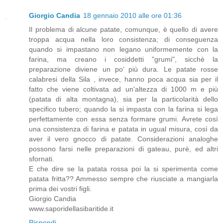
Giorgio Candia
18 gennaio 2010 alle ore 01:36
Il problema di alcune patate, comunque, è quello di avere
troppa acqua nella loro consistenza; di conseguenza
quando si impastano non legano uniformemente con la
farina, ma creano i cosiddetti "grumi", sicchè la
preparazione diviene un po’ più dura. Le patate rosse
calabresi della Sila , invece, hanno poca acqua sia per il
fatto che viene coltivata ad un'altezza di 1000 m e più
(patata di alta montagna), sia per la particolarità dello
specifico tubero; quando la si impasta con la farina si lega
perfettamente con essa senza formare grumi. Avrete così
una consistenza di farina e patata in ugual misura, così da
aver il vero gnocco di patate. Considerazioni analoghe
possono farsi nelle preparazioni di gateau, purè, ed altri
sfornati.
E che dire se la patata rossa poi la si sperimenta come
patata fritta?? Ammesso sempre che riusciate a mangiarla
prima dei vostri figli.
Giorgio Candia
www.saporidellasibaritide.it
Rispondi