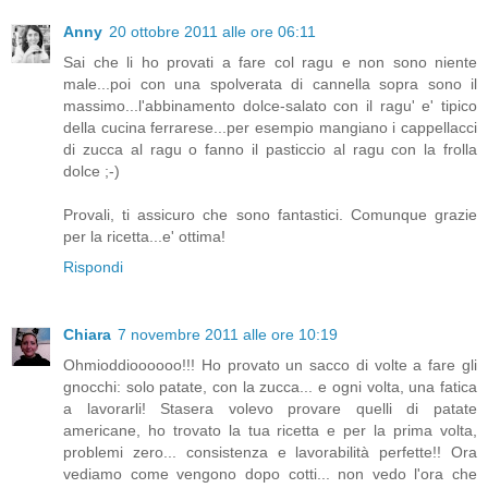
Anny
20 ottobre 2011 alle ore 06:11
Sai che li ho provati a fare col ragu e non sono niente
male...poi con una spolverata di cannella sopra sono il
massimo...l'abbinamento dolce-salato con il ragu' e' tipico
della cucina ferrarese...per esempio mangiano i cappellacci
di zucca al ragu o fanno il pasticcio al ragu con la frolla
dolce ;-)
Provali, ti assicuro che sono fantastici. Comunque grazie
per la ricetta...e' ottima!
Rispondi
Chiara
7 novembre 2011 alle ore 10:19
Ohmioddioooooo!!! Ho provato un sacco di volte a fare gli
gnocchi: solo patate, con la zucca... e ogni volta, una fatica
a lavorarli! Stasera volevo provare quelli di patate
americane, ho trovato la tua ricetta e per la prima volta,
problemi zero... consistenza e lavorabilità perfette!! Ora
vediamo come vengono dopo cotti... non vedo l'ora che