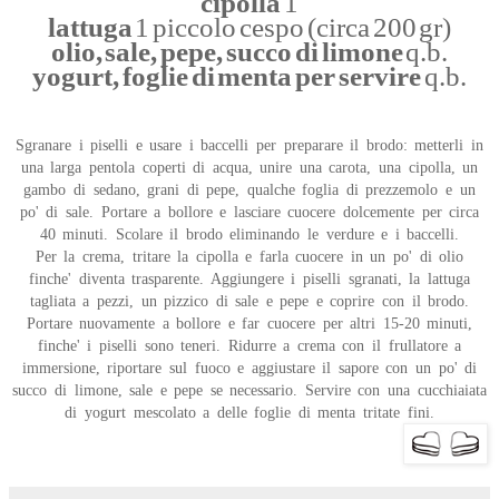
cipolla
1
lattuga
1 piccolo cespo (circa 200 gr)
olio, sale, pepe, succo di limone
q.b.
yogurt, foglie di menta per servire
q.b.
Sgranare i piselli e usare i baccelli per preparare il brodo: metterli in
una larga pentola coperti di acqua, unire una carota, una cipolla, un
gambo di sedano, grani di pepe, qualche foglia di prezzemolo e un
po' di sale. Portare a bollore e lasciare cuocere dolcemente per circa
40 minuti. Scolare il brodo eliminando le verdure e i baccelli.
Per la crema, tritare la cipolla e farla cuocere in un po' di olio
finche' diventa trasparente. Aggiungere i piselli sgranati, la lattuga
tagliata a pezzi, un pizzico di sale e pepe e coprire con il brodo.
Portare nuovamente a bollore e far cuocere per altri 15-20 minuti,
finche' i piselli sono teneri. Ridurre a crema con il frullatore a
immersione, riportare sul fuoco e aggiustare il sapore con un po' di
succo di limone, sale e pepe se necessario. Servire con una cucchiaiata
di yogurt mescolato a delle foglie di menta tritate fini.